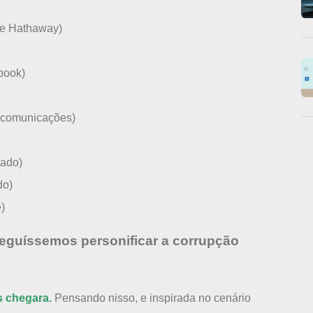
re Hathaway)
book)
lecomunicações)
cado)
do)
)
seguíssemos personificar a corrupção
s chegara.
Pensando nisso, e inspirada no cenário