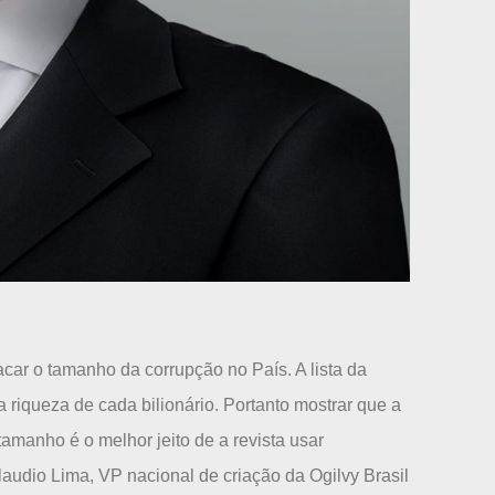
acar o tamanho da corrupção no País. A lista da
 riqueza de cada bilionário. Portanto mostrar que a
amanho é o melhor jeito de a revista usar
audio Lima, VP nacional de criação da Ogilvy Brasil