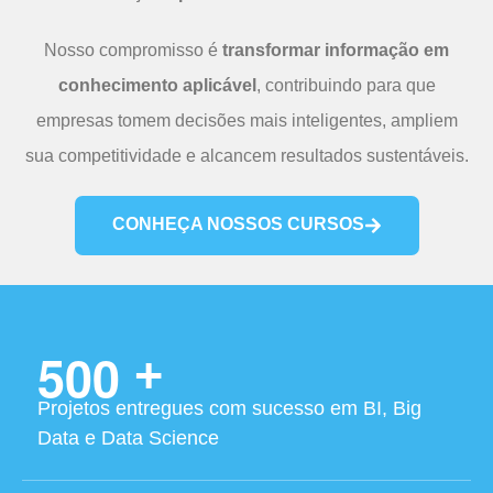
Nosso compromisso é
transformar informação em
conhecimento aplicável
, contribuindo para que
empresas tomem decisões mais inteligentes, ampliem
sua competitividade e alcancem resultados sustentáveis.
CONHEÇA NOSSOS CURSOS
5
0
0
+
Projetos entregues com sucesso em BI, Big
Data e Data Science