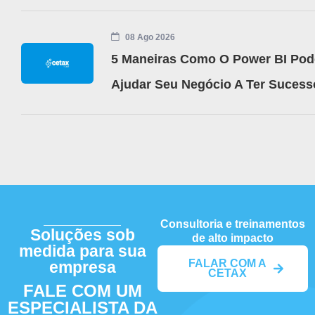
08 Ago 2026
5 Maneiras Como O Power BI Pod
Ajudar Seu Negócio A Ter Sucess
Consultoria e treinamentos
Soluções sob
de alto impacto
medida para sua
FALAR COM A
empresa
CETAX
FALE COM UM
ESPECIALISTA DA