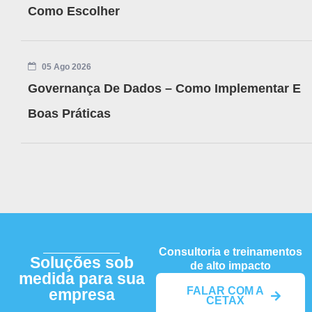
Como Escolher
05 Ago 2026
Governança De Dados – Como Implementar E
Boas Práticas
Consultoria e treinamentos
Soluções sob
de alto impacto
medida para sua
FALAR COM A
empresa
CETAX