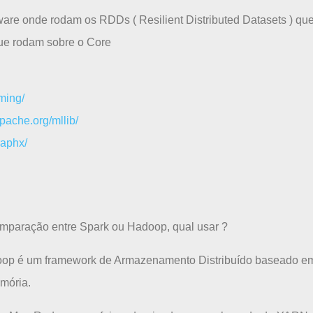
are onde rodam os RDDs ( Resilient Distributed Datasets ) que
que rodam sobre o Core
ming/
apache.org/mllib/
raphx/
omparação entre Spark ou Hadoop, qual usar ?
adoop é um framework de Armazenamento Distribuído baseado 
mória.