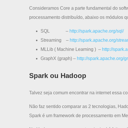
Consideramos Core a parte fundamental do softw
processamento distribuído, abaixo os módulos 
SQL –
http://spark.apache.org/sql/
Streaming –
http://spark.apache.org/strea
MLLib ( Machine Learning ) –
http://spark.
GraphX (graph) –
http://spark.apache.org/g
Spark ou Hadoop
Talvez seja comum encontrar na internet essa c
Não faz sentido comparar as 2 tecnologias, H
Spark é um framework de processamento em Me