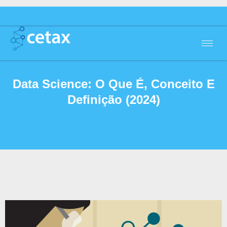
Data Science: O Que É, Conceito E
Definição (2024)