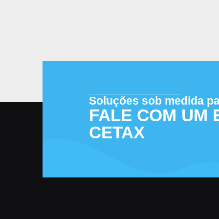
Soluções sob medida p
FALE COM UM 
CETAX