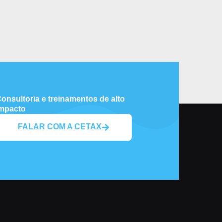
onsultoria e treinamentos de alto
mpacto
FALAR COM A CETAX