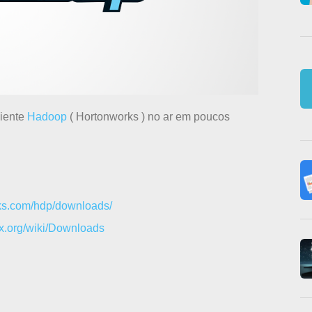
biente
Hadoop
( Hortonworks ) no ar em poucos
rks.com/hdp/downloads/
ox.org/wiki/Downloads