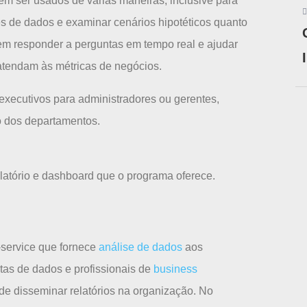
m ser usados de várias maneiras, inclusive para
ões de dados e examinar cenários hipotéticos quanto
em responder a perguntas em tempo real e ajudar
atendam às métricas de negócios.
executivos para administradores ou gerentes,
 dos departamentos.
latório e dashboard que o programa oferece.
-service que fornece
análise de dados
aos
stas de dados e profissionais de
business
e disseminar relatórios na organização. No