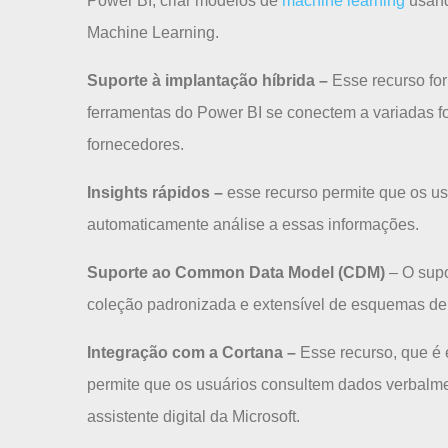
Power BI, criar modelos de
machine learning
usand
Machine Learning.
Suporte à implantação híbrida
–
Esse recurso fo
ferramentas do Power BI se conectem a variadas fo
fornecedores.
Insights rápidos –
esse recurso permite que os u
automaticamente análise a essas informações.
Suporte ao Common Data Model (CDM)
– O supo
coleção padronizada e extensível de esquemas de 
Integração com a Cortana
–
Esse recurso, que é 
permite que os usuários consultem dados verbalm
assistente digital da Microsoft.