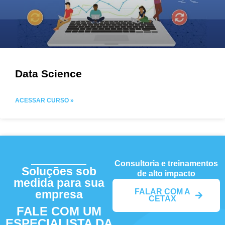
Data Science
ACESSAR CURSO »
Consultoria e treinamentos
Soluções sob
de alto impacto
medida para sua
FALAR COM A
empresa
CETAX
FALE COM UM
ESPECIALISTA DA